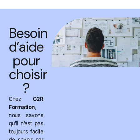
Besoin
d’aide
pour
choisir
?
Chez
G2R
Formation
,
nous savons
qu’il n’est pas
toujours facile
de savoir par