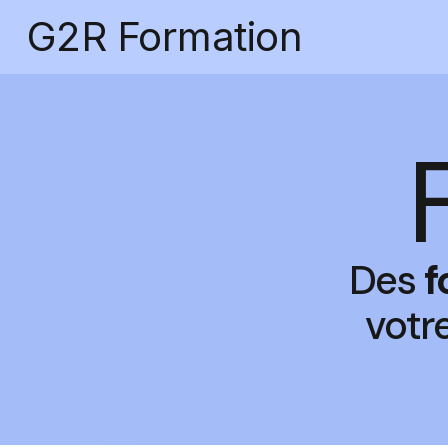
G2R Formation
Des
f
votr