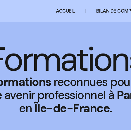
ACCUEIL
BILAN DE COM
Formation
ormations
reconnues pour
e avenir professionnel à
Pa
en
Île-de-France
.