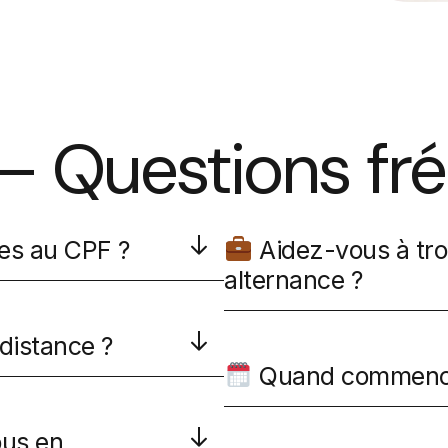
– Questions fr
les au CPF ?
Aidez-vous à tro
alternance ?
distance ?
Quand commencen
ous en