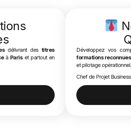
tions
No
es
Q
es
délivrant des
titres
Développez vos com
ce
à
Paris
et partout en
formations reconnue
et pilotage opérationnel
Chef de Projet Business